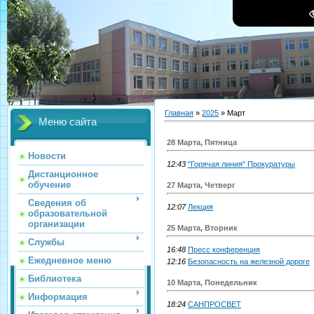
Главная
»
2025
»
Март
Меню сайта
28 Марта, Пятница
Новости
12:43
"Горячая линия" Прокуратуры
Дистанционное
обучение
27 Марта, Четверг
Сведения об
12:07
Лекция
образовательной
организации
25 Марта, Вторник
Службы
16:48
Пресс конференция
Ежедневное меню
12:16
Безопасность на железной дороге
Библиотека
10 Марта, Понедельник
Информация
18:24
САНПРОСВЕТ