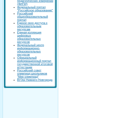
педагогических измерений
(ФИПИ)
Федеральный портал
"Российское образование"
Российский
общеобразовательный
портал
Единое окно доступа к
образовательным
ресурсам
Единая коллекция
цифровых
образовательных
ресурсов
Федеральный центр
информационно-
образовательных
ресурсов
Официальный
информационный портал
государственной итоговой
аттестации
Российский совет
олимпиад школьников
"Мир олимпиад"
ВУЗЫ Нижнего Новгорода