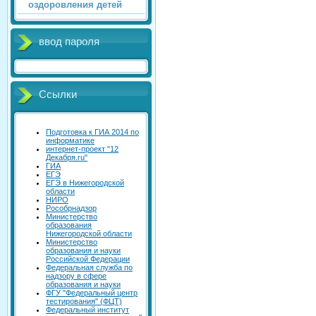
оздоровления детей
ввод пароля
Ссылки
Подготовка к ГИА 2014 по
информатике
интернет-проект "12
Декабря.ru"
ГИА
ЕГЭ
ЕГЭ в Нижегородской
области
НИРО
Рособрнадзор
Министерство
образования
Нижегородской области
Министерство
образования и науки
Российской Федерации
Федеральная служба по
надзору в сфере
образования и науки
ФГУ "Федеральный центр
тестирования" (ФЦТ)
Федеральный институт