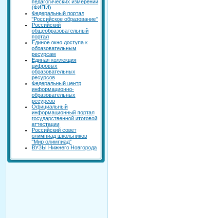
педагогических измерений
(ФИПИ)
Федеральный портал
"Российское образование"
Российский
общеобразовательный
портал
Единое окно доступа к
образовательным
ресурсам
Единая коллекция
цифровых
образовательных
ресурсов
Федеральный центр
информационно-
образовательных
ресурсов
Официальный
информационный портал
государственной итоговой
аттестации
Российский совет
олимпиад школьников
"Мир олимпиад"
ВУЗЫ Нижнего Новгорода