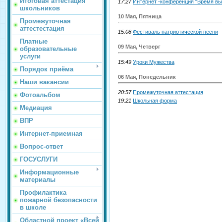
Итоговая аттестация
17:27
Интернет -конференция "Время выб
школьников
10 Мая, Пятница
Промежуточная
аттестестация
15:08
Фестиваль патриотической песни
Платные
09 Мая, Четверг
образовательные
услуги
15:49
Уроки Мужества
Порядок приёма
06 Мая, Понедельник
Наши вакансии
20:57
Промежуточная аттестация
Фотоальбом
19:21
Школьная форма
Медиация
ВПР
Интернет-приемная
Вопрос-ответ
ГОСУСЛУГИ
Информационные
материалы
Профилактика
пожарной безопасности
в школе
Областной проект «Всей