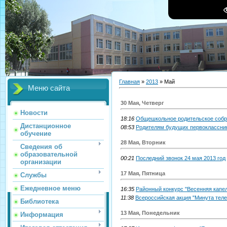
Главная
»
2013
»
Май
Меню сайта
30 Мая, Четверг
Новости
18:16
Общешкольное родительское собр
Дистанционное
08:53
Родителям будущих первоклассни
обучение
28 Мая, Вторник
Сведения об
образовательной
00:21
Последний звонок 24 мая 2013 год
организации
17 Мая, Пятница
Службы
Ежедневное меню
16:35
Районный конкурс "Весенняя капе
11:38
Всероссийская акция "Минута тел
Библиотека
13 Мая, Понедельник
Информация