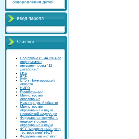
оздоровления детей
ввод пароля
Ссылки
Подготовка к ГИА 2014 по
информатике
интернет-проект "12
Декабря.ru"
ГИА
ЕГЭ
ЕГЭ в Нижегородской
области
НИРО
Рособрнадзор
Министерство
образования
Нижегородской области
Министерство
образования и науки
Российской Федерации
Федеральная служба по
надзору в сфере
образования и науки
ФГУ "Федеральный центр
тестирования" (ФЦТ)
Федеральный институт