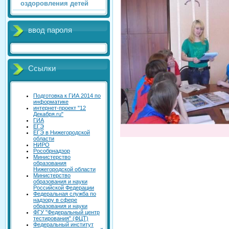
оздоровления детей
ввод пароля
Ссылки
Подготовка к ГИА 2014 по
информатике
интернет-проект "12
Декабря.ru"
ГИА
ЕГЭ
ЕГЭ в Нижегородской
области
НИРО
Рособрнадзор
Министерство
образования
Нижегородской области
Министерство
образования и науки
Российской Федерации
Федеральная служба по
надзору в сфере
образования и науки
ФГУ "Федеральный центр
тестирования" (ФЦТ)
Федеральный институт