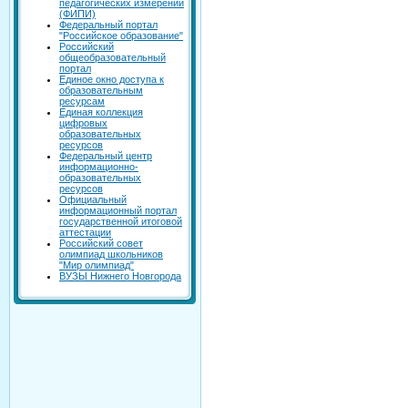
педагогических измерений
(ФИПИ)
Федеральный портал
"Российское образование"
Российский
общеобразовательный
портал
Единое окно доступа к
образовательным
ресурсам
Единая коллекция
цифровых
образовательных
ресурсов
Федеральный центр
информационно-
образовательных
ресурсов
Официальный
информационный портал
государственной итоговой
аттестации
Российский совет
олимпиад школьников
"Мир олимпиад"
ВУЗЫ Нижнего Новгорода