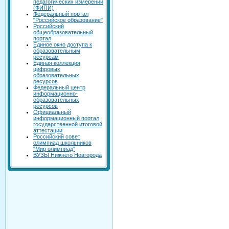
педагогических измерений
(ФИПИ)
Федеральный портал
"Российское образование"
Российский
общеобразовательный
портал
Единое окно доступа к
образовательным
ресурсам
Единая коллекция
цифровых
образовательных
ресурсов
Федеральный центр
информационно-
образовательных
ресурсов
Официальный
информационный портал
государственной итоговой
аттестации
Российский совет
олимпиад школьников
"Мир олимпиад"
ВУЗЫ Нижнего Новгорода