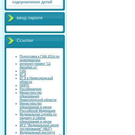
оздоровления детей
ввод пароля
Ссылки
Подготовка к ГИА 2014 по
информатике
интернет-проект "12
Декабря.ru"
ГИА
ЕГЭ
ЕГЭ в Нижегородской
области
НИРО
Рособрнадзор
Министерство
образования
Нижегородской области
Министерство
образования и науки
Российской Федерации
Федеральная служба по
надзору в сфере
образования и науки
ФГУ "Федеральный центр
тестирования" (ФЦТ)
Федеральный институт