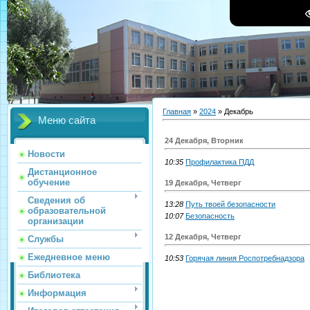
Главная
»
2024
»
Декабрь
Меню сайта
24 Декабря, Вторник
Новости
10:35
Профилактика ПДД
Дистанционное
обучение
19 Декабря, Четверг
Сведения об
13:28
Путь твоей безопасности
образовательной
10:07
Безопасность
организации
12 Декабря, Четверг
Службы
Ежедневное меню
10:53
Горячая линия Роспотребнадзора
Библиотека
Информация