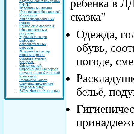
ребенка в Л
педагогических измерений
(ФИПИ)
Федеральный портал
"Российское образование"
сказка"
Российский
общеобразовательный
портал
Единое окно доступа к
образовательным
Одежда, го
ресурсам
Единая коллекция
цифровых
обувь, соо
образовательных
ресурсов
Федеральный центр
информационно-
погоде, см
образовательных
ресурсов
Официальный
информационный портал
государственной итоговой
Раскладушк
аттестации
Российский совет
олимпиад школьников
"Мир олимпиад"
бельё, под
ВУЗЫ Нижнего Новгорода
Гигиениче
принадлежн