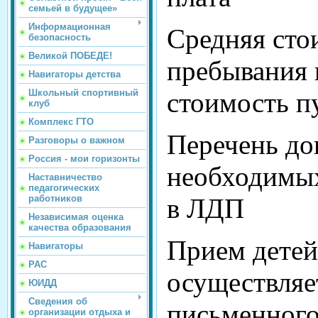
семьей в будущее»
Информационная
Средняя сто
безопасность
Великой ПОБЕДЕ!
пребывания 
Навигаторы детства
стоимость п
Школьный спортивный
клуб
Комплекс ГТО
Перечень до
Разговоры о важном
Россия - мои горизонты
необходимых
Наставничество
педагогических
в ЛДП
работников
Независимая оценка
качества образования
Прием детей
Навигаторы
РАС
осуществляе
ЮИДД
Сведения об
письменног
организации отдыха и