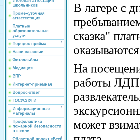
Итоговая аттестация
В лагере с 
школьников
Промежуточная
пребыванием
аттестестация
Платные
образовательные
сказка" плат
услуги
Порядок приёма
оказываются
Наши вакансии
Фотоальбом
На посещени
Медиация
ВПР
работы ЛДП 
Интернет-приемная
развлекател
Вопрос-ответ
ГОСУСЛУГИ
экскурсион
Информационные
материалы
может взима
Профилактика
пожарной безопасности
в школе
плата
Областной проект «Всей