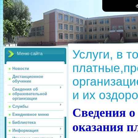
Услуги, в т
Меню сайта
платные,п
Новости
Дистанционное
организаци
обучение
Сведения об
и их оздор
образовательной
организации
Службы
Сведения о
Ежедневное меню
оказания п
Библиотека
Информация