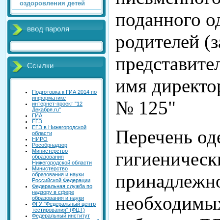
оздоровления детей
поданного о
ввод пароля
родителей (
представите
Ссылки
имя директ
Подготовка к ГИА 2014 по
информатике
№ 125"
интернет-проект "12
Декабря.ru"
ГИА
ЕГЭ
ЕГЭ в Нижегородской
Перечень од
области
НИРО
Рособрнадзор
Министерство
гигиеническ
образования
Нижегородской области
Министерство
принадлежно
образования и науки
Российской Федерации
Федеральная служба по
надзору в сфере
необходимых
образования и науки
ФГУ "Федеральный центр
тестирования" (ФЦТ)
Федеральный институт