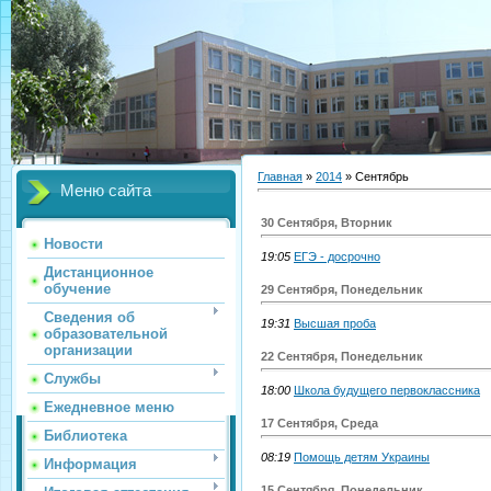
Главная
»
2014
»
Сентябрь
Меню сайта
30 Сентября, Вторник
Новости
19:05
ЕГЭ - досрочно
Дистанционное
обучение
29 Сентября, Понедельник
Сведения об
19:31
Высшая проба
образовательной
организации
22 Сентября, Понедельник
Службы
18:00
Школа будущего первоклассника
Ежедневное меню
17 Сентября, Среда
Библиотека
08:19
Помощь детям Украины
Информация
15 Сентября, Понедельник