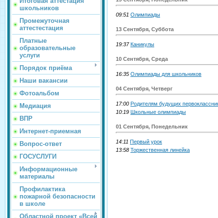
Итоговая аттестация
школьников
09:51
Олимпиады
Промежуточная
аттестестация
13 Сентября, Суббота
Платные
19:37
Каникулы
образовательные
услуги
10 Сентября, Среда
Порядок приёма
16:35
Олимпиады для школьников
Наши вакансии
04 Сентября, Четверг
Фотоальбом
17:00
Родителям будущих первоклассни
Медиация
10:19
Школьные олимпиады
ВПР
01 Сентября, Понедельник
Интернет-приемная
14:11
Первый урок
Вопрос-ответ
13:58
Торжественная линейка
ГОСУСЛУГИ
Информационные
материалы
Профилактика
пожарной безопасности
в школе
Областной проект «Всей