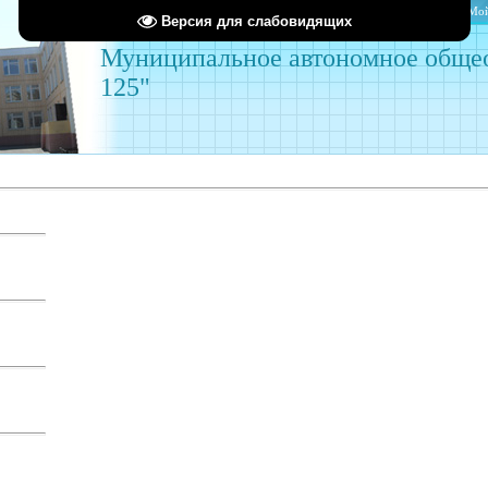
Главная
Мой
Версия для слабовидящих
Муниципальное автономное обще
125"