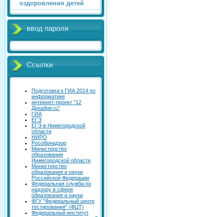
оздоровления детей
ввод пароля
Ссылки
Подготовка к ГИА 2014 по
информатике
интернет-проект "12
Декабря.ru"
ГИА
ЕГЭ
ЕГЭ в Нижегородской
области
НИРО
Рособрнадзор
Министерство
образования
Нижегородской области
Министерство
образования и науки
Российской Федерации
Федеральная служба по
надзору в сфере
образования и науки
ФГУ "Федеральный центр
тестирования" (ФЦТ)
Федеральный институт