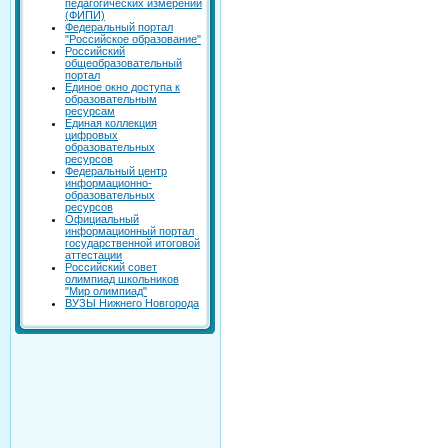
педагогических измерений
(ФИПИ)
Федеральный портал
"Российское образование"
Российский
общеобразовательный
портал
Единое окно доступа к
образовательным
ресурсам
Единая коллекция
цифровых
образовательных
ресурсов
Федеральный центр
информационно-
образовательных
ресурсов
Официальный
информационный портал
государственной итоговой
аттестации
Российский совет
олимпиад школьников
"Мир олимпиад"
ВУЗЫ Нижнего Новгорода