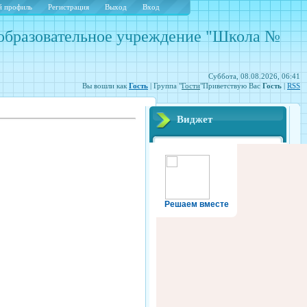
 профиль
Регистрация
Выход
Вход
образовательное учреждение "Школа №
Суббота, 08.08.2026, 06:41
Вы вошли как
Гость
| Группа "
Гости
"Приветствую Вас
Гость
|
RSS
Виджет
Решаем вместе