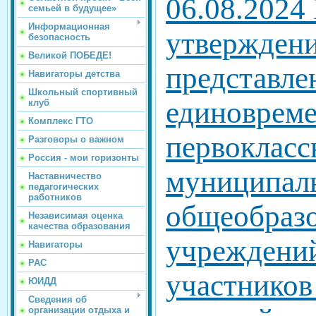
06.08.2024
семьей в будущее»
Информационная
утвержден
безопасность
Великой ПОБЕДЕ!
представле
Навигаторы детства
Школьный спортивный
единоврем
клуб
Комплекс ГТО
первокласс
Разговоры о важном
Россия - мои горизонты
муниципал
Наставничество
педагогических
работников
общеобраз
Независимая оценка
качества образования
учреждений
Навигаторы
РАС
участников
ЮИДД
Сведения об
организации отдыха и