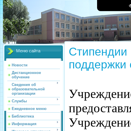
Стипендии
Меню сайта
поддержки
Новости
Дистанционное
обучение
Сведения об
Учреждение
образовательной
организации
Службы
предоставл
Ежедневное меню
Библиотека
Учреждени
Информация