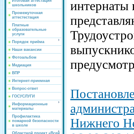
Итоговая аттестация
интернаты 
школьников
Промежуточная
представля
аттестестация
Платные
образовательные
Трудоустро
услуги
Порядок приёма
выпускнико
Наши вакансии
Фотоальбом
предусмот
Медиация
ВПР
Интернет-приемная
Вопрос-ответ
Постановл
ГОСУСЛУГИ
администра
Информационные
материалы
Профилактика
Нижнего Но
пожарной безопасности
в школе
Областной проект «Всей