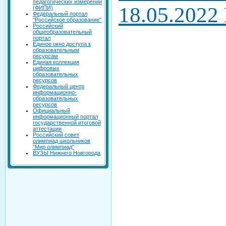
педагогических измерений
18.05.2022
(ФИПИ)
Федеральный портал
"Российское образование"
Российский
общеобразовательный
портал
Единое окно доступа к
образовательным
ресурсам
Единая коллекция
цифровых
образовательных
ресурсов
Федеральный центр
информационно-
образовательных
ресурсов
Официальный
информационный портал
государственной итоговой
аттестации
Российский совет
олимпиад школьников
"Мир олимпиад"
ВУЗЫ Нижнего Новгорода