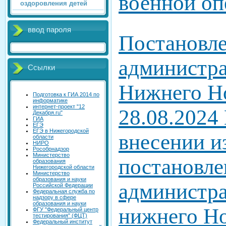
военной оп
оздоровления детей
ввод пароля
Постановл
администр
Ссылки
Нижнего Но
Подготовка к ГИА 2014 по
информатике
интернет-проект "12
28.08.2024
Декабря.ru"
ГИА
ЕГЭ
ЕГЭ в Нижегородской
внесении и
области
НИРО
Рособрнадзор
Министерство
постановле
образования
Нижегородской области
Министерство
образования и науки
администра
Российской Федерации
Федеральная служба по
надзору в сфере
образования и науки
нижнего Но
ФГУ "Федеральный центр
тестирования" (ФЦТ)
Федеральный институт