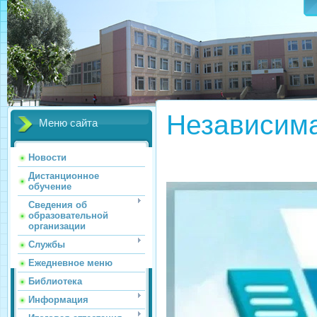
Независима
Меню сайта
Новости
Дистанционное
обучение
Сведения об
образовательной
организации
Службы
Ежедневное меню
Библиотека
Информация