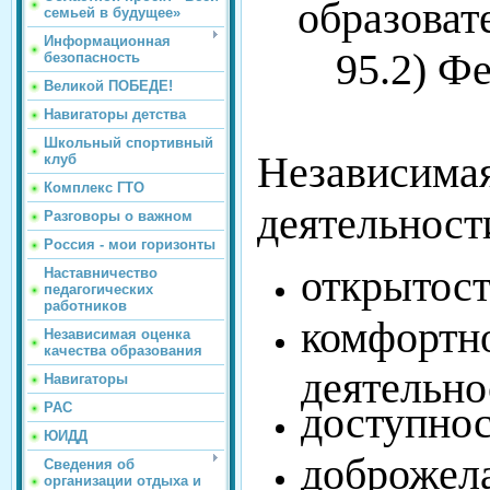
образоват
семьей в будущее»
Информационная
95.2) Ф
безопасность
Великой ПОБЕДЕ!
Навигаторы детства
Школьный спортивный
Независимая
клуб
Комплекс ГТО
деятельност
Разговоры о важном
Россия - мои горизонты
открытост
Наставничество
педагогических
работников
комфортно
Независимая оценка
качества образования
деятельно
Навигаторы
доступнос
РАС
ЮИДД
доброжела
Сведения об
организации отдыха и