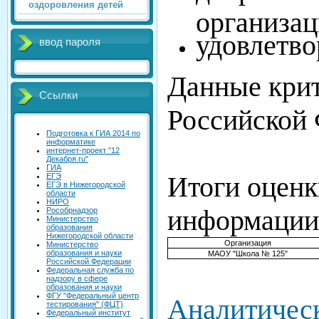
оздоровления детей
организац
удовлетво
ввод пароля
Данные крит
Ссылки
Российской 
Подготовка к ГИА 2014 по
информатике
интернет-проект "12
Декабря.ru"
ГИА
Итоги оценк
ЕГЭ
ЕГЭ в Нижегородской
области
НИРО
информации 
Рособрнадзор
Министерство
образования
Нижегородской области
Организация
Министерство
образования и науки
МАОУ "Школа № 125"
Российской Федерации
Федеральная служба по
надзору в сфере
образования и науки
ФГУ "Федеральный центр
Аналитическ
тестирования" (ФЦТ)
Федеральный институт