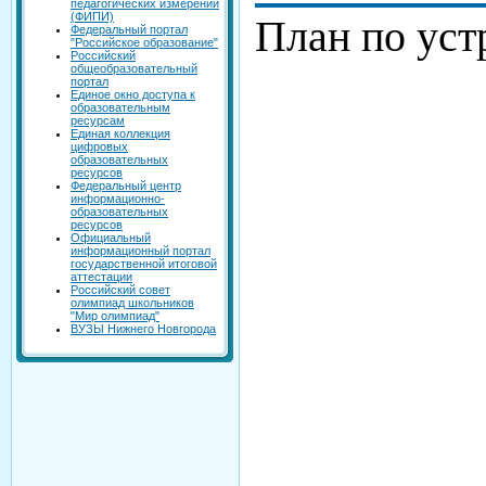
педагогических измерений
(ФИПИ)
План по ус
Федеральный портал
"Российское образование"
Российский
общеобразовательный
портал
Единое окно доступа к
образовательным
ресурсам
Единая коллекция
цифровых
образовательных
ресурсов
Федеральный центр
информационно-
образовательных
ресурсов
Официальный
информационный портал
государственной итоговой
аттестации
Российский совет
олимпиад школьников
"Мир олимпиад"
ВУЗЫ Нижнего Новгорода