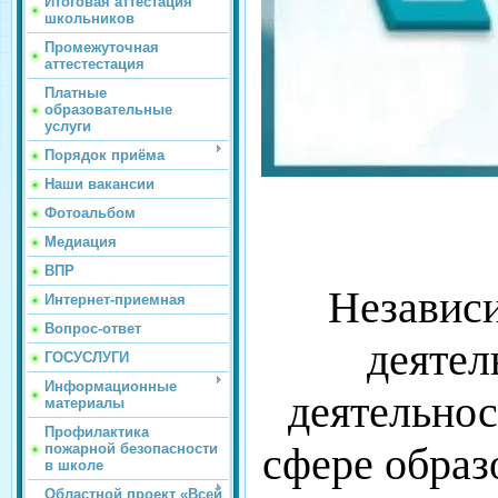
Итоговая аттестация
школьников
Промежуточная
аттестестация
Платные
образовательные
услуги
Порядок приёма
Наши вакансии
Фотоальбом
Медиация
ВПР
Независи
Интернет-приемная
Вопрос-ответ
деятел
ГОСУСЛУГИ
Информационные
деятельнос
материалы
Профилактика
сфере образ
пожарной безопасности
в школе
Областной проект «Всей