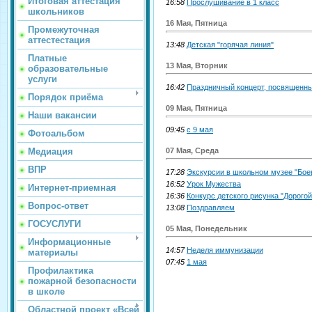
Итоговая аттестация
16:58
Прослушивание в 1 класс
школьников
16 Мая, Пятница
Промежуточная
аттестестация
13:48
Детская "горячая линия"
Платные
13 Мая, Вторник
образовательные
услуги
16:42
Праздничный концерт, посвященн
Порядок приёма
09 Мая, Пятница
Наши вакансии
09:45
с 9 мая
Фотоальбом
07 Мая, Среда
Медиация
ВПР
17:28
Экскурсии в школьном музее "Бое
16:52
Урок Мужества
Интернет-приемная
16:36
Конкурс детского рисунка "Дорогой
Вопрос-ответ
13:08
Поздравляем
ГОСУСЛУГИ
05 Мая, Понедельник
Информационные
14:57
Неделя иммунизации
материалы
07:45
1 мая
Профилактика
пожарной безопасности
в школе
Областной проект «Всей