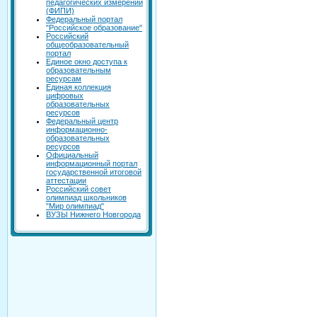
педагогических измерений
(ФИПИ)
Федеральный портал
"Российское образование"
Российский
общеобразовательный
портал
Единое окно доступа к
образовательным
ресурсам
Единая коллекция
цифровых
образовательных
ресурсов
Федеральный центр
информационно-
образовательных
ресурсов
Официальный
информационный портал
государственной итоговой
аттестации
Российский совет
олимпиад школьников
"Мир олимпиад"
ВУЗЫ Нижнего Новгорода