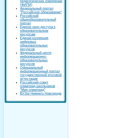
педагогических измерений
(ФИПИ)
Федеральный портал
"Российское образование"
Российский
общеобразовательный
портал
Единое окно доступа к
образовательным
ресурсам
Единая коллекция
цифровых
образовательных
ресурсов
Федеральный центр
информационно-
образовательных
ресурсов
Официальный
информационный портал
государственной итоговой
аттестации
Российский совет
олимпиад школьников
"Мир олимпиад"
ВУЗЫ Нижнего Новгорода