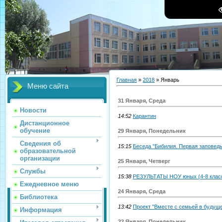
Главная
»
2018
»
Январь
Меню сайта
31 Января, Среда
Новости
14:52
Карантин
Дистанционное
обучение
29 Января, Понедельник
Сведения об
15:15
Беседа "Бибилия. Первая заповедь
образовательной
организации
25 Января, Четверг
Службы
15:38
РЕЗУЛЬТАТЫ НОУ юных (4-8 клас
Ежедневное меню
24 Января, Среда
Библиотека
13:42
Проект "Вместе с семьей в будуще
Информация
22 Января, Понедельник