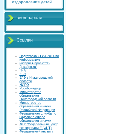
оздоровления детей
ввод пароля
Ссылки
Подготовка к ГИА 2014 по
информатике
интернет-проект "12
Декабря.ru"
ГИА
ЕГЭ
ЕГЭ в Нижегородской
области
НИРО
Рособрнадзор
Министерство
образования
Нижегородской области
Министерство
образования и науки
Российской Федерации
Федеральная служба по
надзору в сфере
образования и науки
ФГУ "Федеральный центр
тестирования" (ФЦТ)
Федеральный институт