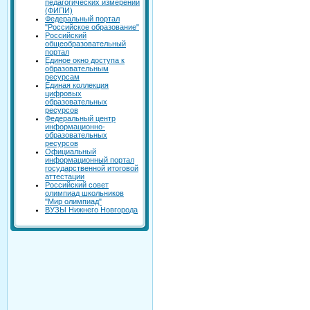
педагогических измерений
(ФИПИ)
Федеральный портал
"Российское образование"
Российский
общеобразовательный
портал
Единое окно доступа к
образовательным
ресурсам
Единая коллекция
цифровых
образовательных
ресурсов
Федеральный центр
информационно-
образовательных
ресурсов
Официальный
информационный портал
государственной итоговой
аттестации
Российский совет
олимпиад школьников
"Мир олимпиад"
ВУЗЫ Нижнего Новгорода