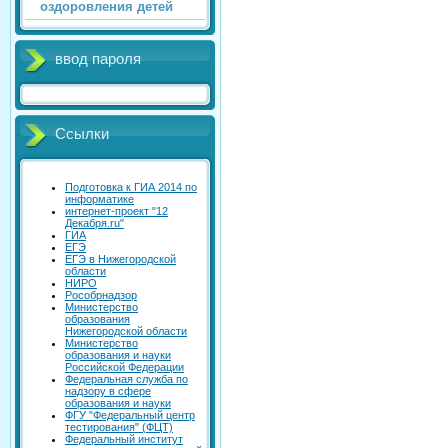
оздоровления детей
ввод пароля
Ссылки
Подготовка к ГИА 2014 по
информатике
интернет-проект "12
Декабря.ru"
ГИА
ЕГЭ
ЕГЭ в Нижегородской
области
НИРО
Рособрнадзор
Министерство
образования
Нижегородской области
Министерство
образования и науки
Российской Федерации
Федеральная служба по
надзору в сфере
образования и науки
ФГУ "Федеральный центр
тестирования" (ФЦТ)
Федеральный институт