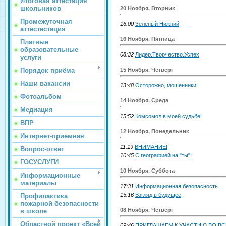
Итоговая аттестация
школьников
20 Ноября, Вторник
Промежуточная
16:00
Зелёный Нижний
аттестестация
16 Ноября, Пятница
Платные
образовательные
08:32
Лидер.Творчество.Успех
услуги
15 Ноября, Четверг
Порядок приёма
Наши вакансии
13:48
Осторожно, мошенники!
Фотоальбом
14 Ноября, Среда
Медиация
15:52
Комсомол в моей судьбе!
ВПР
12 Ноября, Понедельник
Интернет-приемная
11:19
ВНИМАНИЕ!
Вопрос-ответ
10:45
С географией на "ты"!
ГОСУСЛУГИ
10 Ноября, Суббота
Информационные
материалы
17:31
Информационная безопасность
15:16
Взгляд в будущее
Профилактика
пожарной безопасности
08 Ноября, Четверг
в школе
Областной проект «Всей
09:46
ПРИГЛАШАЕМ К УЧАСТИЮ ВО В