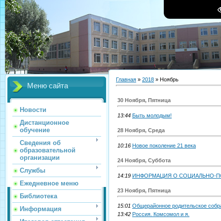
Главная
»
2018
»
Ноябрь
Меню сайта
30 Ноября, Пятница
Новости
13:44
Быть молодым!
Дистанционное
обучение
28 Ноября, Среда
Сведения об
10:16
Новое поколение 21 века
образовательной
организации
24 Ноября, Суббота
Службы
14:19
ИНФОРМАЦИЯ О СОЦИАЛЬНО-П
Ежедневное меню
23 Ноября, Пятница
Библиотека
15:01
Общерайонное родительское собр
Информация
13:42
Россия. Комсомол и я.