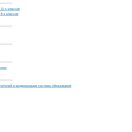
11-х классов
 9-х классов
геря
учителей и модернизации системы образования