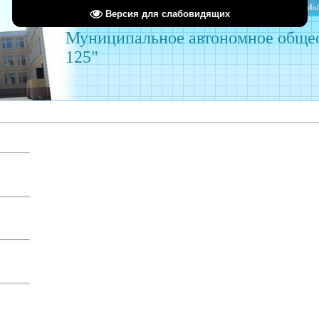
Главная
Мой
Версия для слабовидящих
Муниципальное автономное обще
125"