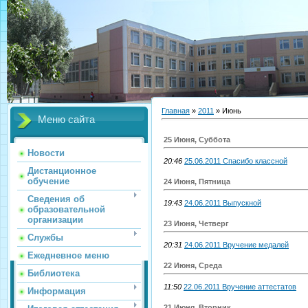
Главная
»
2011
»
Июнь
Меню сайта
25 Июня, Суббота
Новости
20:46
25.06.2011 Спасибо классной
Дистанционное
обучение
24 Июня, Пятница
Сведения об
19:43
24.06.2011 Выпускной
образовательной
организации
23 Июня, Четверг
Службы
20:31
24.06.2011 Вручение медалей
Ежедневное меню
22 Июня, Среда
Библиотека
11:50
22.06.2011 Вручение аттестатов
Информация
21 Июня, Вторник