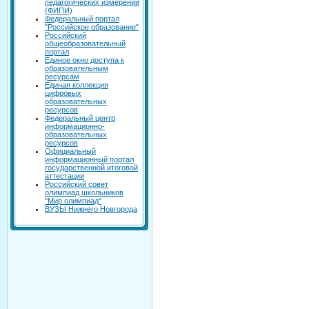
педагогических измерений
(ФИПИ)
Федеральный портал
"Российское образование"
Российский
общеобразовательный
портал
Единое окно доступа к
образовательным
ресурсам
Единая коллекция
цифровых
образовательных
ресурсов
Федеральный центр
информационно-
образовательных
ресурсов
Официальный
информационный портал
государственной итоговой
аттестации
Российский совет
олимпиад школьников
"Мир олимпиад"
ВУЗЫ Нижнего Новгорода