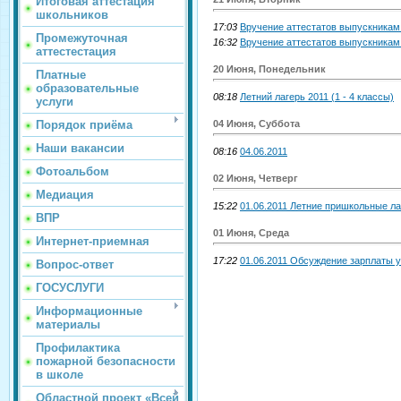
Итоговая аттестация
школьников
17:03
Вручение аттестатов выпускникам 
Промежуточная
16:32
Вручение аттестатов выпускникам
аттестестация
20 Июня, Понедельник
Платные
образовательные
08:18
Летний лагерь 2011 (1 - 4 классы)
услуги
04 Июня, Суббота
Порядок приёма
Наши вакансии
08:16
04.06.2011
Фотоальбом
02 Июня, Четверг
Медиация
15:22
01.06.2011 Летние пришкольные ла
ВПР
01 Июня, Среда
Интернет-приемная
17:22
01.06.2011 Обсуждение зарплаты 
Вопрос-ответ
ГОСУСЛУГИ
Информационные
материалы
Профилактика
пожарной безопасности
в школе
Областной проект «Всей