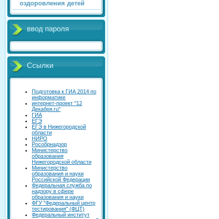
оздоровления детей
ввод пароля
Ссылки
Подготовка к ГИА 2014 по
информатике
интернет-проект "12
Декабря.ru"
ГИА
ЕГЭ
ЕГЭ в Нижегородской
области
НИРО
Рособрнадзор
Министерство
образования
Нижегородской области
Министерство
образования и науки
Российской Федерации
Федеральная служба по
надзору в сфере
образования и науки
ФГУ "Федеральный центр
тестирования" (ФЦТ)
Федеральный институт