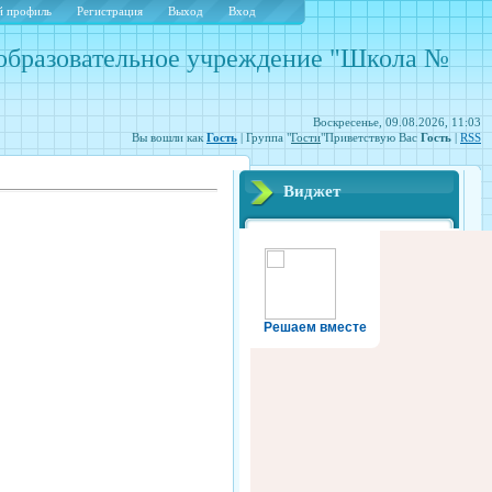
 профиль
Регистрация
Выход
Вход
образовательное учреждение "Школа №
Воскресенье, 09.08.2026, 11:03
Вы вошли как
Гость
| Группа "
Гости
"Приветствую Вас
Гость
|
RSS
Виджет
Решаем вместе