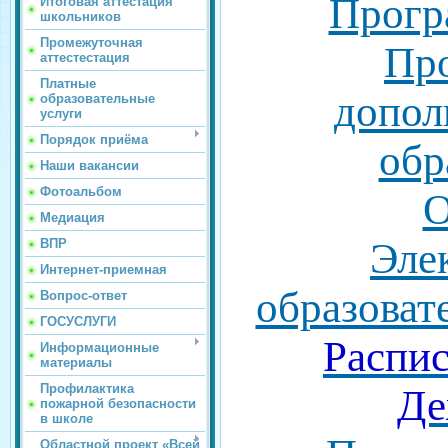
Прогр
Итоговая аттестация
школьников
Промежуточная
Пр
аттестестация
Платные
допол
образовательные
услуги
Порядок приёма
обр
Наши вакансии
Фотоальбом
Медиация
Эле
ВПР
Интернет-приемная
образоват
Вопрос-ответ
ГОСУСЛУГИ
Распис
Информационные
материалы
Профилактика
Де
пожарной безопасности
в школе
Областной проект «Всей