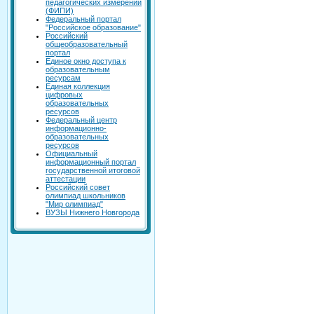
педагогических измерений
(ФИПИ)
Федеральный портал
"Российское образование"
Российский
общеобразовательный
портал
Единое окно доступа к
образовательным
ресурсам
Единая коллекция
цифровых
образовательных
ресурсов
Федеральный центр
информационно-
образовательных
ресурсов
Официальный
информационный портал
государственной итоговой
аттестации
Российский совет
олимпиад школьников
"Мир олимпиад"
ВУЗЫ Нижнего Новгорода