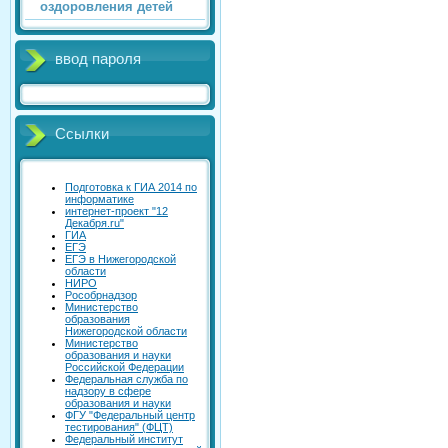
оздоровления детей
ввод пароля
Ссылки
Подготовка к ГИА 2014 по
информатике
интернет-проект "12
Декабря.ru"
ГИА
ЕГЭ
ЕГЭ в Нижегородской
области
НИРО
Рособрнадзор
Министерство
образования
Нижегородской области
Министерство
образования и науки
Российской Федерации
Федеральная служба по
надзору в сфере
образования и науки
ФГУ "Федеральный центр
тестирования" (ФЦТ)
Федеральный институт