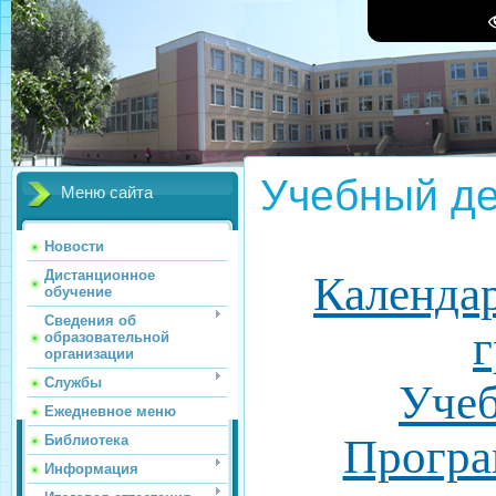
Учебный д
Меню сайта
Новости
Дистанционное
Календа
обучение
Сведения об
образовательной
организации
Службы
Уче
Ежедневное меню
Програ
Библиотека
Информация