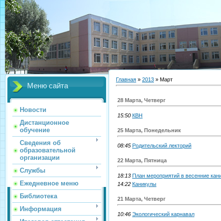
Главная
»
2013
»
Март
Меню сайта
28 Марта, Четверг
Новости
15:50
КВН
Дистанционное
обучение
25 Марта, Понедельник
Сведения об
08:45
Родительский лекторий
образовательной
организации
22 Марта, Пятница
Службы
18:13
План мероприятий в весенние кан
Ежедневное меню
14:22
Каникулы
Библиотека
21 Марта, Четверг
Информация
10:46
Экологический карнавал