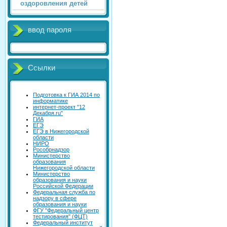
оздоровления детей
ввод пароля
Ссылки
Подготовка к ГИА 2014 по
информатике
интернет-проект "12
Декабря.ru"
ГИА
ЕГЭ
ЕГЭ в Нижегородской
области
НИРО
Рособрнадзор
Министерство
образования
Нижегородской области
Министерство
образования и науки
Российской Федерации
Федеральная служба по
надзору в сфере
образования и науки
ФГУ "Федеральный центр
тестирования" (ФЦТ)
Федеральный институт