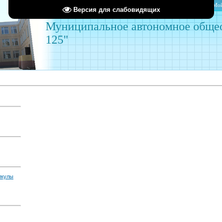
Главная
Мой
Версия для слабовидящих
Муниципальное автономное обще
125"
икулы