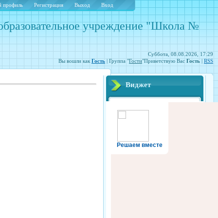
 профиль
Регистрация
Выход
Вход
образовательное учреждение "Школа №
Суббота, 08.08.2026, 17:29
Вы вошли как
Гость
| Группа "
Гости
"Приветствую Вас
Гость
|
RSS
Виджет
Решаем вместе