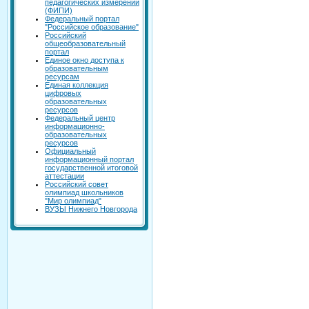
педагогических измерений
(ФИПИ)
Федеральный портал
"Российское образование"
Российский
общеобразовательный
портал
Единое окно доступа к
образовательным
ресурсам
Единая коллекция
цифровых
образовательных
ресурсов
Федеральный центр
информационно-
образовательных
ресурсов
Официальный
информационный портал
государственной итоговой
аттестации
Российский совет
олимпиад школьников
"Мир олимпиад"
ВУЗЫ Нижнего Новгорода