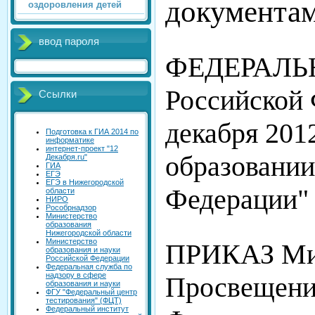
документам
оздоровления детей
ввод пароля
ФЕДЕРАЛЬ
Российской 
Ссылки
декабря 201
Подготовка к ГИА 2014 по
информатике
интернет-проект "12
образовании
Декабря.ru"
ГИА
ЕГЭ
ЕГЭ в Нижегородской
Федерации" 
области
НИРО
Рособрнадзор
Министерство
образования
Нижегородской области
Министерство
ПРИКАЗ Ми
образования и науки
Российской Федерации
Федеральная служба по
надзору в сфере
Просвещени
образования и науки
ФГУ "Федеральный центр
тестирования" (ФЦТ)
Федеральный институт