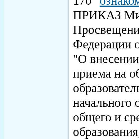
170"
ознако
ПРИКАЗ Ми
Просвещени
Федерации о
"О внесении
приема на о
образовате
начального 
общего и ср
образования