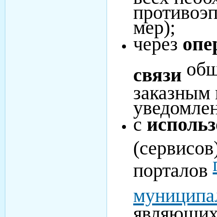
противоэ
мер);
через
опе
общ
связи
заказным 
уведомлен
с
исполь
(сервисов
порталов
муниципа
являющих