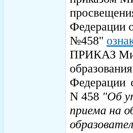
просвещени
Федерации о
№458"
озна
ПРИКАЗ Ми
образования
Федерации
N 458
"Об у
приема на о
образовате