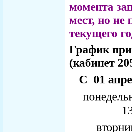
момента за
мест, но не 
текущего го
График при
(кабинет 20
С 01 апре
понедельн
13
вторник