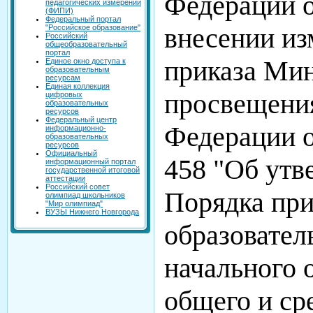
Федерации о
педагогических измерений
(ФИПИ)
Федеральный портал
внесении из
"Российское образование"
Российский
общеобразовательный
портал
приказа Мин
Единое окно доступа к
образовательным
ресурсам
Единая коллекция
просвещени
цифровых
образовательных
ресурсов
Федеральный центр
Федерации о
информационно-
образовательных
ресурсов
Официальный
458 "Об ут
информационный портал
государственной итоговой
аттестации
Российский совет
Порядка при
олимпиад школьников
"Мир олимпиад"
ВУЗЫ Нижнего Новгорода
образовате
начального 
общего и ср