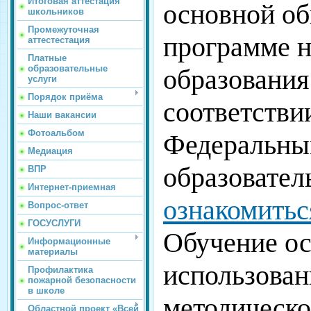
Итоговая аттестация
основной о
школьников
Промежуточная
программе н
аттестестация
Платные
образовательные
образования
услуги
Порядок приёма
соответстви
Наши вакансии
Фотоальбом
Федеральны
Медиация
образовател
ВПР
Интернет-приемная
ознакомитьс
Вопрос-ответ
ГОСУСЛУГИ
Обучение ос
Информационные
материалы
использован
Профилактика
пожарной безопасности
в школе
методическо
Областной проект «Всей