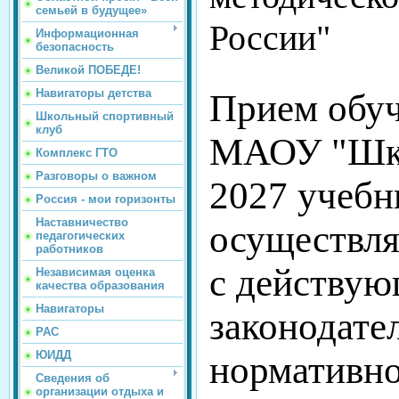
семьей в будущее»
России"
Информационная
безопасность
Великой ПОБЕДЕ!
Навигаторы детства
Прием обуч
Школьный спортивный
клуб
МАОУ "Шко
Комплекс ГТО
Разговоры о важном
2027
учебн
Россия - мои горизонты
Наставничество
осуществля
педагогических
работников
с действу
Независимая оценка
качества образования
Навигаторы
законодате
РАС
ЮИДД
нормативн
Сведения об
организации отдыха и