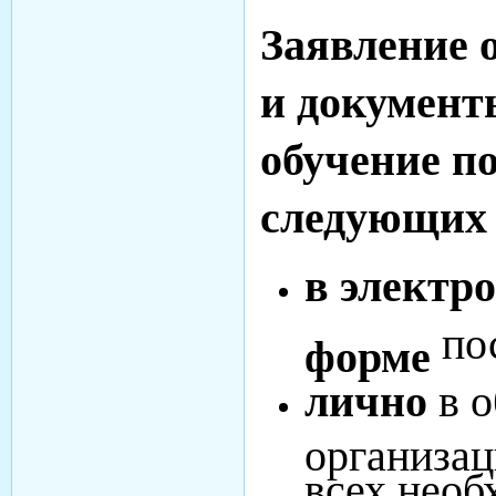
Заявление 
и документ
обучение п
следующих 
в электр
по
форме
лично
в 
организа
всех нео