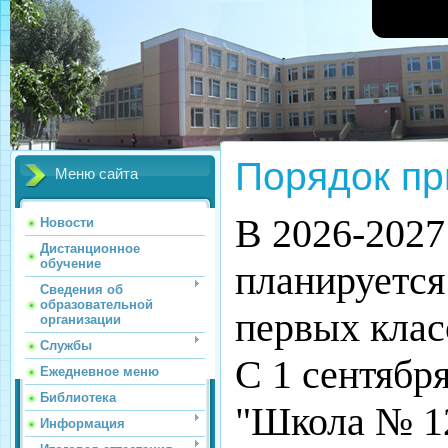
Порядок п
Меню сайта
В 2026-2027
Новости
Дистанционное
обучение
планируется
Сведения об
образовательной
первых класс
организации
Службы
С 1 сентябр
Ежедневное меню
Библиотека
"Школа № 12
Информация