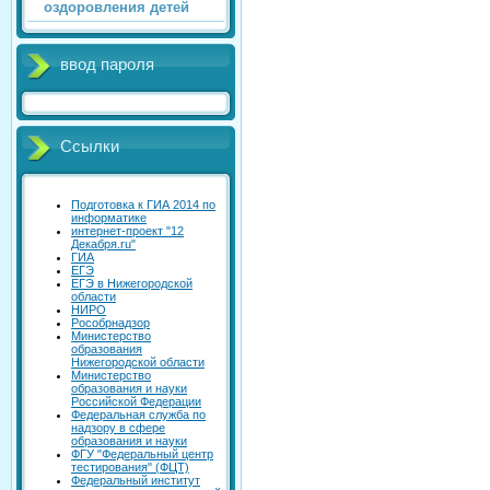
оздоровления детей
ввод пароля
Ссылки
Подготовка к ГИА 2014 по
информатике
интернет-проект "12
Декабря.ru"
ГИА
ЕГЭ
ЕГЭ в Нижегородской
области
НИРО
Рособрнадзор
Министерство
образования
Нижегородской области
Министерство
образования и науки
Российской Федерации
Федеральная служба по
надзору в сфере
образования и науки
ФГУ "Федеральный центр
тестирования" (ФЦТ)
Федеральный институт