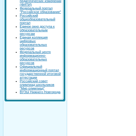
педагогических измерений
(ФИПИ)
Федеральный портал
"Российское образование"
Российский
общеобразовательный
портал
Единое окно доступа к
образовательным
ресурсам
Единая коллекция
цифровых
образовательных
ресурсов
Федеральный центр
информационно-
образовательных
ресурсов
Официальный
информационный портал
государственной итоговой
аттестации
Российский совет
олимпиад школьников
"Мир олимпиад"
ВУЗЫ Нижнего Новгорода