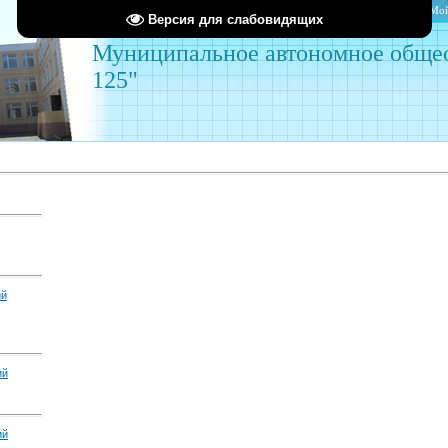
Главная
Мой
Версия для слабовидящих
Муниципальное автономное обще
125"
ий
ий
ий