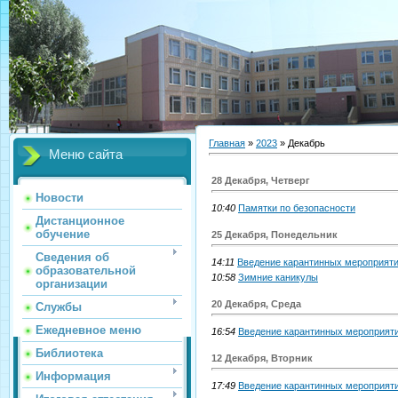
Главная
»
2023
»
Декабрь
Меню сайта
28 Декабря, Четверг
Новости
10:40
Памятки по безопасности
Дистанционное
обучение
25 Декабря, Понедельник
Сведения об
14:11
Введение карантинных мероприят
образовательной
10:58
Зимние каникулы
организации
20 Декабря, Среда
Службы
Ежедневное меню
16:54
Введение карантинных мероприят
Библиотека
12 Декабря, Вторник
Информация
17:49
Введение карантинных мероприят