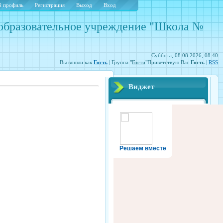
 профиль
Регистрация
Выход
Вход
образовательное учреждение "Школа №
Суббота, 08.08.2026, 08:40
Вы вошли как
Гость
| Группа "
Гости
"Приветствую Вас
Гость
|
RSS
Виджет
Решаем вместе