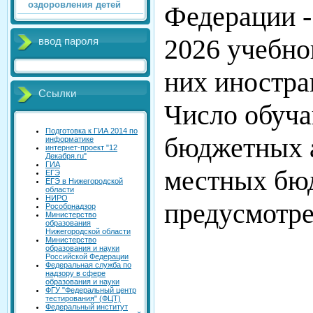
оздоровления детей
Федерации 
2026 учебног
ввод пароля
них иностра
Ссылки
Число обуча
Подготовка к ГИА 2014 по
бюджетных 
информатике
интернет-проект "12
Декабря.ru"
ГИА
местных бю
ЕГЭ
ЕГЭ в Нижегородской
области
НИРО
предусмотр
Рособрнадзор
Министерство
образования
Нижегородской области
Министерство
образования и науки
Российской Федерации
Федеральная служба по
надзору в сфере
образования и науки
ФГУ "Федеральный центр
тестирования" (ФЦТ)
Федеральный институт