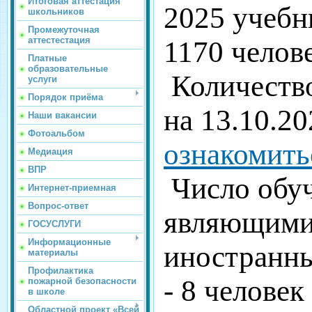
Итоговая аттестация
2025 учебн
школьников
Промежуточная
аттестестация
1170 челов
Платные
образовательные
Количеств
услуги
Порядок приёма
на 13.10
.20
Наши вакансии
Фотоальбом
ознакомить
Медиация
ВПР
Число обу
Интернет-приемная
Вопрос-ответ
являющими
ГОСУСЛУГИ
Информационные
иностранн
материалы
Профилактика
- 8 человек
пожарной безопасности
в школе
Областной проект «Всей