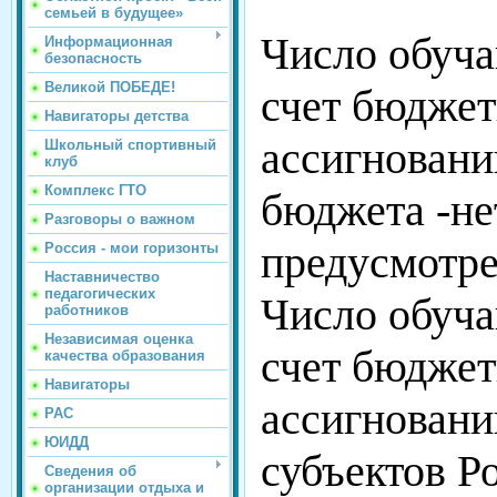
семьей в будущее»
Число обуч
Информационная
безопасность
Великой ПОБЕДЕ!
счет бюдже
Навигаторы детства
ассигновани
Школьный спортивный
клуб
Комплекс ГТО
бюджета -не
Разговоры о важном
предусмотре
Россия - мои горизонты
Наставничество
педагогических
Число обуч
работников
Независимая оценка
счет
бюдже
качества образования
Навигаторы
ассигнован
РАС
ЮИДД
субъектов Р
Сведения об
организации отдыха и