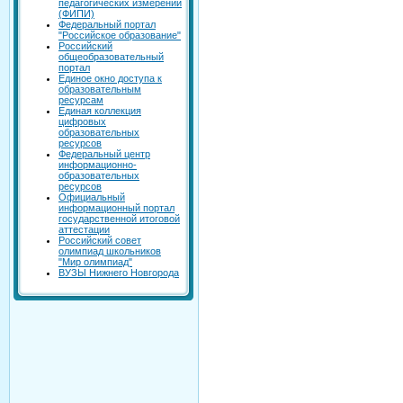
педагогических измерений
(ФИПИ)
Федеральный портал
"Российское образование"
Российский
общеобразовательный
портал
Единое окно доступа к
образовательным
ресурсам
Единая коллекция
цифровых
образовательных
ресурсов
Федеральный центр
информационно-
образовательных
ресурсов
Официальный
информационный портал
государственной итоговой
аттестации
Российский совет
олимпиад школьников
"Мир олимпиад"
ВУЗЫ Нижнего Новгорода