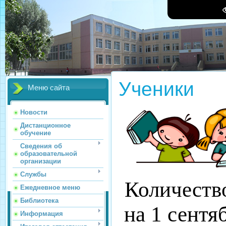
Ученики
Меню сайта
Новости
Дистанционное
обучение
Сведения об
образовательной
организации
Службы
Количеств
Ежедневное меню
Библиотека
на 1 сентя
Информация