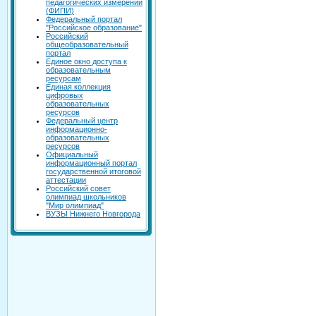
педагогических измерений
(ФИПИ)
Федеральный портал
"Российское образование"
Российский
общеобразовательный
портал
Единое окно доступа к
образовательным
ресурсам
Единая коллекция
цифровых
образовательных
ресурсов
Федеральный центр
информационно-
образовательных
ресурсов
Официальный
информационный портал
государственной итоговой
аттестации
Российский совет
олимпиад школьников
"Мир олимпиад"
ВУЗЫ Нижнего Новгорода