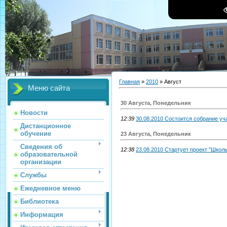
Главная
»
2010
»
Август
Меню сайта
30 Августа, Понедельник
Новости
12:39
30.08.2010 Состоится собрание у
Дистанционное
обучение
23 Августа, Понедельник
Сведения об
12:38
23.08.2010 Стартует проект "Школ
образовательной
организации
Службы
Ежедневное меню
Библиотека
Информация