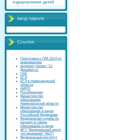
оздоровления детей
ввод пароля
Ссылки
Подготовка к ГИА 2014 по
информатике
интернет-проект "12
Декабря.ru"
ГИА
ЕГЭ
ЕГЭ в Нижегородской
области
НИРО
Рособрнадзор
Министерство
образования
Нижегородской области
Министерство
образования и науки
Российской Федерации
Федеральная служба по
надзору в сфере
образования и науки
ФГУ "Федеральный центр
тестирования" (ФЦТ)
Федеральный институт