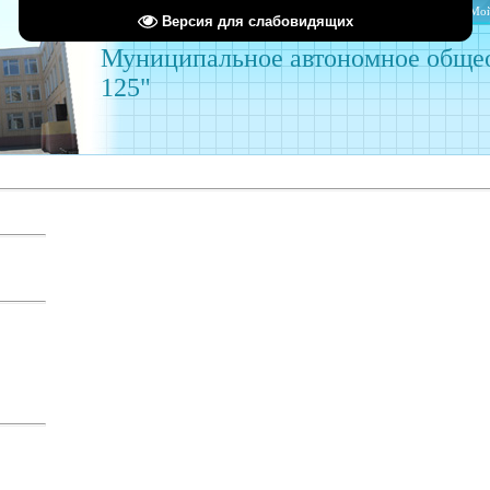
Главная
Мой
Версия для слабовидящих
Муниципальное автономное обще
125"