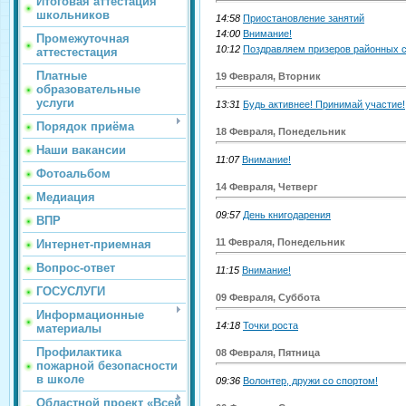
Итоговая аттестация
школьников
14:58
Приостановление занятий
14:00
Внимание!
Промежуточная
10:12
Поздравляем призеров районных 
аттестестация
Платные
19 Февраля, Вторник
образовательные
услуги
13:31
Будь активнее! Принимай участие!
Порядок приёма
18 Февраля, Понедельник
Наши вакансии
11:07
Внимание!
Фотоальбом
14 Февраля, Четверг
Медиация
09:57
День книгодарения
ВПР
11 Февраля, Понедельник
Интернет-приемная
Вопрос-ответ
11:15
Внимание!
ГОСУСЛУГИ
09 Февраля, Суббота
Информационные
14:18
Точки роста
материалы
Профилактика
08 Февраля, Пятница
пожарной безопасности
в школе
09:36
Волонтер, дружи со спортом!
Областной проект «Всей