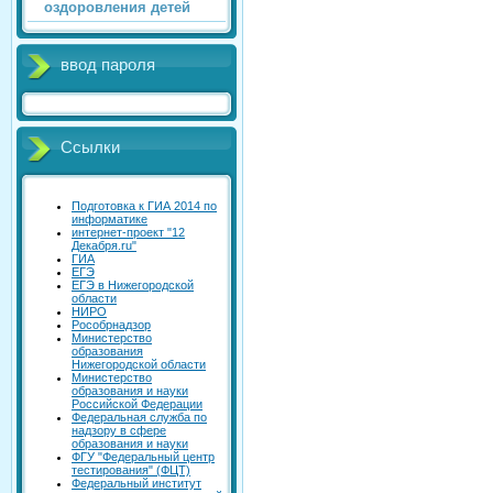
оздоровления детей
ввод пароля
Ссылки
Подготовка к ГИА 2014 по
информатике
интернет-проект "12
Декабря.ru"
ГИА
ЕГЭ
ЕГЭ в Нижегородской
области
НИРО
Рособрнадзор
Министерство
образования
Нижегородской области
Министерство
образования и науки
Российской Федерации
Федеральная служба по
надзору в сфере
образования и науки
ФГУ "Федеральный центр
тестирования" (ФЦТ)
Федеральный институт