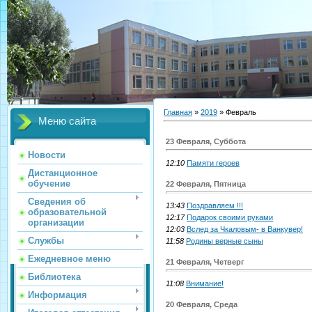
Главная
»
2019
»
Февраль
Меню сайта
23 Февраля, Суббота
Новости
12:10
Памяти героев
Дистанционное
обучение
22 Февраля, Пятница
Сведения об
13:43
Поздравляем !!!
образовательной
12:17
Подарок своими руками
организации
12:03
Вслед за Чкаловым- в Ванкувер!
Службы
11:58
Родины верные сыны
Ежедневное меню
21 Февраля, Четверг
Библиотека
11:08
Внимание!
Информация
20 Февраля, Среда