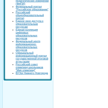
педагогических измерений
(ФИПИ)
Федеральный портал
"Российское образование"
Российский
общеобразовательный
портал
Единое окно доступа к
образовательным
ресурсам
Единая коллекция
цифровых
образовательных
ресурсов
Федеральный центр
информационно-
образовательных
ресурсов
Официальный
информационный портал
государственной итоговой
аттестации
Российский совет
олимпиад школьников
"Мир олимпиад"
ВУЗЫ Нижнего Новгорода