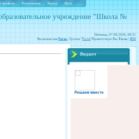
 профиль
Регистрация
Выход
Вход
образовательное учреждение "Школа №
Пятница, 07.08.2026, 08:51
Вы вошли как
Гость
| Группа "
Гости
"Приветствую Вас
Гость
|
RSS
Виджет
Решаем вместе