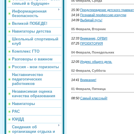
06 Февраля, Среда
семьей в будущее»
15:30
Предупреждение детского травмат
Информационная
14:16
Познавай профессию изнутри
безопасность
14:09
Выбирай путь!
Великой ПОБЕДЕ!
05 Февраля, Вторник
Навигаторы детства
12:33
Внимание, ОРВИ!
Школьный спортивный
клуб
07:25
ПРОЕКТОРИЯ
Комплекс ГТО
04 Февраля, Понедельник
Разговоры о важном
12:05
Индекс общего дела.
Россия - мои горизонты
02 Февраля, Суббота
Наставничество
педагогических
14:41
Внимание!
работников
01 Февраля, Пятница
Независимая оценка
качества образования
08:50
Самый классный!
Навигаторы
РАС
ЮИДД
Сведения об
организации отдыха и