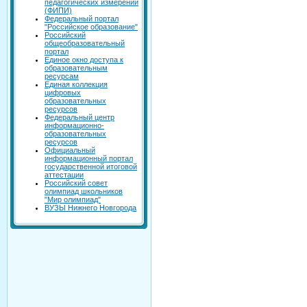
педагогических измерений
(ФИПИ)
Федеральный портал
"Российское образование"
Российский
общеобразовательный
портал
Единое окно доступа к
образовательным
ресурсам
Единая коллекция
цифровых
образовательных
ресурсов
Федеральный центр
информационно-
образовательных
ресурсов
Официальный
информационный портал
государственной итоговой
аттестации
Российский совет
олимпиад школьников
"Мир олимпиад"
ВУЗЫ Нижнего Новгорода