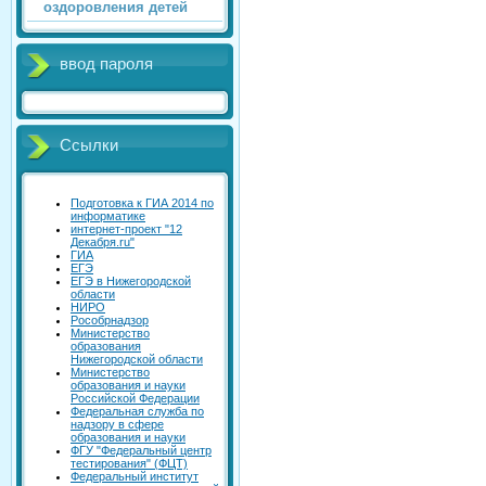
оздоровления детей
ввод пароля
Ссылки
Подготовка к ГИА 2014 по
информатике
интернет-проект "12
Декабря.ru"
ГИА
ЕГЭ
ЕГЭ в Нижегородской
области
НИРО
Рособрнадзор
Министерство
образования
Нижегородской области
Министерство
образования и науки
Российской Федерации
Федеральная служба по
надзору в сфере
образования и науки
ФГУ "Федеральный центр
тестирования" (ФЦТ)
Федеральный институт