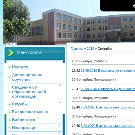
Главная
»
2010
»
Сентябрь
Меню сайта
25 Сентября, Суббота
Новости
12:42
25.09.2010 В расписание внесены 
Дистанционное
обучение
20 Сентября, Понедельник
Сведения об
12:41
20.09.2010 Началась выдача элек
образовательной
организации
07 Сентября, Вторник
Службы
12:40
7.09.2010 В актовом зале школы 
Ежедневное меню
06 Сентября, Понедельник
Библиотека
12:40
6.09.2010 В актовом зале школы 
Информация
01 Сентября, Среда