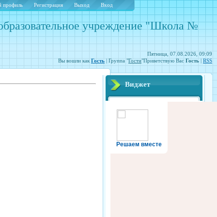
 профиль
Регистрация
Выход
Вход
образовательное учреждение "Школа №
Пятница, 07.08.2026, 09:09
Вы вошли как
Гость
| Группа "
Гости
"Приветствую Вас
Гость
|
RSS
Виджет
Решаем вместе