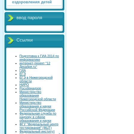
оздоровления детей
ввод пароля
Ссылки
Подготовка к ГИА 2014 по
информатике
интернет-проект "12
Декабря.ru"
ГИА
ЕГЭ
ЕГЭ в Нижегородской
области
НИРО
Рособрнадзор
Министерство
образования
Нижегородской области
Министерство
образования и науки
Российской Федерации
Федеральная служба по
надзору в сфере
образования и науки
ФГУ "Федеральный центр
тестирования" (ФЦТ)
Федеральный институт