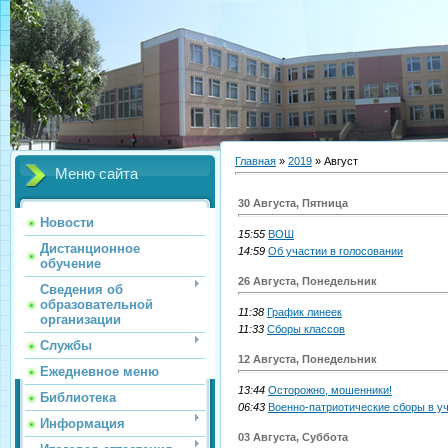
Главная
»
2019
»
Август
Меню сайта
30 Августа, Пятница
Новости
15:55
ВОШ
Дистанционное
14:59
Об участии в голосовании
обучение
26 Августа, Понедельник
Сведения об
образовательной
11:38
График линеек
организации
11:33
Сборы классов
Службы
12 Августа, Понедельник
Ежедневное меню
13:44
Осторожно, мошенники!
Библиотека
06:43
Военно-патриотические сборы в у
Информация
03 Августа, Суббота