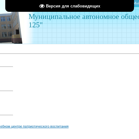
Главная
Мой
Версия для слабовидящих
Муниципальное автономное обще
125"
чебном центре патриотического воспитания