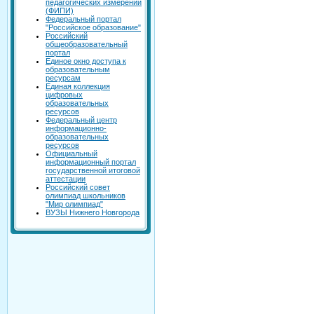
педагогических измерений
(ФИПИ)
Федеральный портал
"Российское образование"
Российский
общеобразовательный
портал
Единое окно доступа к
образовательным
ресурсам
Единая коллекция
цифровых
образовательных
ресурсов
Федеральный центр
информационно-
образовательных
ресурсов
Официальный
информационный портал
государственной итоговой
аттестации
Российский совет
олимпиад школьников
"Мир олимпиад"
ВУЗЫ Нижнего Новгорода