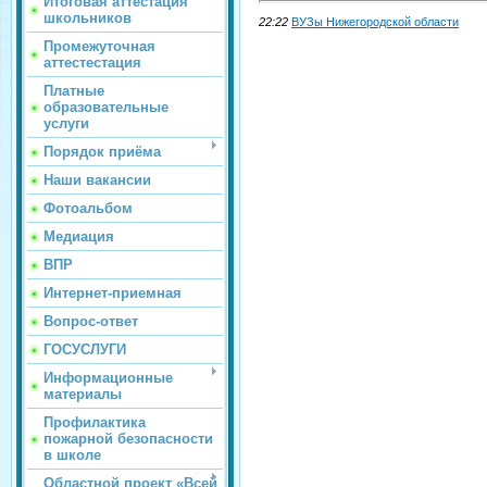
Итоговая аттестация
школьников
22:22
ВУЗы Нижегородской области
Промежуточная
аттестестация
Платные
образовательные
услуги
Порядок приёма
Наши вакансии
Фотоальбом
Медиация
ВПР
Интернет-приемная
Вопрос-ответ
ГОСУСЛУГИ
Информационные
материалы
Профилактика
пожарной безопасности
в школе
Областной проект «Всей