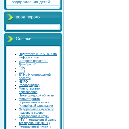
оздоровления детей
ввод пароля
Ссылки
Подготовка к ГИА 2014 по
информатике
интернет-проект "12
Декабря.ru"
ГИА
ЕГЭ
ЕГЭ в Нижегородской
области
НИРО
Рособрнадзор
Министерство
образования
Нижегородской области
Министерство
образования и науки
Российской Федерации
Федеральная служба по
надзору в сфере
образования и науки
ФГУ "Федеральный центр
тестирования" (ФЦТ)
Федеральный институт