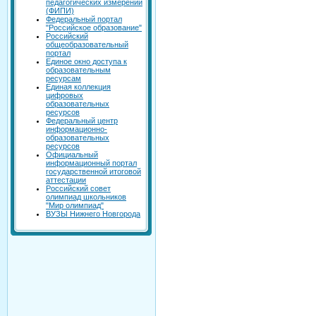
педагогических измерений
(ФИПИ)
Федеральный портал
"Российское образование"
Российский
общеобразовательный
портал
Единое окно доступа к
образовательным
ресурсам
Единая коллекция
цифровых
образовательных
ресурсов
Федеральный центр
информационно-
образовательных
ресурсов
Официальный
информационный портал
государственной итоговой
аттестации
Российский совет
олимпиад школьников
"Мир олимпиад"
ВУЗЫ Нижнего Новгорода