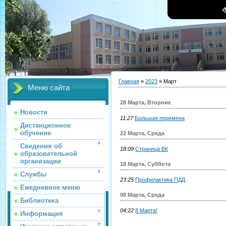
Главная
»
2023
»
Март
Меню сайта
28 Марта, Вторник
Новости
11:27
Большая перемена
Дистанционное
обучение
22 Марта, Среда
Сведения об
18:09
Страница ВК
образовательной
организации
18 Марта, Суббота
Службы
23:25
Профилактика ПДД
Ежедневное меню
08 Марта, Среда
Библиотека
04:22
8 Марта!
Информация