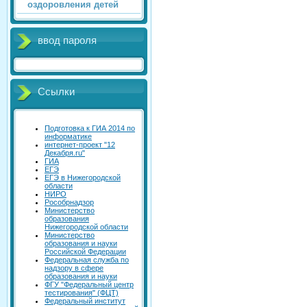
оздоровления детей
ввод пароля
Ссылки
Подготовка к ГИА 2014 по
информатике
интернет-проект "12
Декабря.ru"
ГИА
ЕГЭ
ЕГЭ в Нижегородской
области
НИРО
Рособрнадзор
Министерство
образования
Нижегородской области
Министерство
образования и науки
Российской Федерации
Федеральная служба по
надзору в сфере
образования и науки
ФГУ "Федеральный центр
тестирования" (ФЦТ)
Федеральный институт