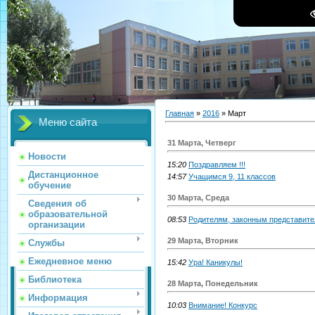
Главная
»
2016
»
Март
Меню сайта
31 Марта, Четверг
Новости
15:20
Поздравляем !!!
Дистанционное
14:57
Учащимся 9, 11 классов
обучение
30 Марта, Среда
Сведения об
образовательной
08:53
Родителям, законным представит
организации
29 Марта, Вторник
Службы
Ежедневное меню
15:42
Ура! Каникулы!
Библиотека
28 Марта, Понедельник
Информация
10:03
Внимание! Конкурс