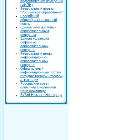
педагогических измерений
(ФИПИ)
Федеральный портал
"Российское образование"
Российский
общеобразовательный
портал
Единое окно доступа к
образовательным
ресурсам
Единая коллекция
цифровых
образовательных
ресурсов
Федеральный центр
информационно-
образовательных
ресурсов
Официальный
информационный портал
государственной итоговой
аттестации
Российский совет
олимпиад школьников
"Мир олимпиад"
ВУЗЫ Нижнего Новгорода