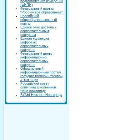
педагогических измерений
(ФИПИ)
Федеральный портал
"Российское образование"
Российский
общеобразовательный
портал
Единое окно доступа к
образовательным
ресурсам
Единая коллекция
цифровых
образовательных
ресурсов
Федеральный центр
информационно-
образовательных
ресурсов
Официальный
информационный портал
государственной итоговой
аттестации
Российский совет
олимпиад школьников
"Мир олимпиад"
ВУЗЫ Нижнего Новгорода