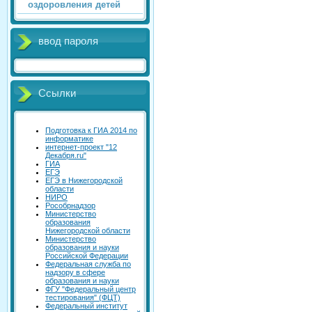
оздоровления детей
ввод пароля
Ссылки
Подготовка к ГИА 2014 по
информатике
интернет-проект "12
Декабря.ru"
ГИА
ЕГЭ
ЕГЭ в Нижегородской
области
НИРО
Рособрнадзор
Министерство
образования
Нижегородской области
Министерство
образования и науки
Российской Федерации
Федеральная служба по
надзору в сфере
образования и науки
ФГУ "Федеральный центр
тестирования" (ФЦТ)
Федеральный институт