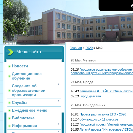
Главная
»
2020
»
Май
Меню сайта
28 Мая, Четверг
Новости
09:16
Городское родительское собрание 
образования детей Нижегородской обла
Дистанционное
обучение
27 Мая, Среда
Сведения об
образовательной
10:43
Каникулы-ОНЛАЙН с Юным автом
организации
09:13
Город детства
Службы
25 Мая, Понедельник
Ежедневное меню
18:01
Проект расписания ЕГЭ - 2020
Библиотека
15:14
обучающимся 11 классов
15:12
Городской проект "Летний календа
Информация
14:55
Летний проект "Интересное ЛЕТО