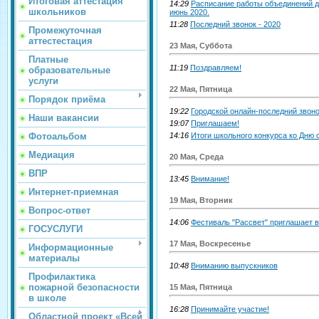
Итоговая аттестация
14:29
Расписание работы объединений д
школьников
июнь 2020.
11:28
Последний звонок - 2020
Промежуточная
аттестестация
23 Мая, Суббота
Платные
11:19
Поздравляем!
образовательные
услуги
22 Мая, Пятница
Порядок приёма
19:22
Городской онлайн-последний звоно
Наши вакансии
19:07
Приглашаем!
14:16
Итоги школьного конкурса ко Дню 
Фотоальбом
Медиация
20 Мая, Среда
ВПР
13:45
Внимание!
Интернет-приемная
19 Мая, Вторник
Вопрос-ответ
14:06
Фестиваль "Рассвет" приглашает 
ГОСУСЛУГИ
17 Мая, Воскресенье
Информационные
материалы
10:48
Вниманию выпускников
Профилактика
пожарной безопасности
15 Мая, Пятница
в школе
16:28
Принимайте участие!
Областной проект «Всей