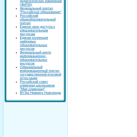
педагогических измерений
(ФИПИ)
Федеральный портал
"Российское образование"
Российский
общеобразовательный
портал
Единое окно доступа к
образовательным
ресурсам
Единая коллекция
цифровых
образовательных
ресурсов
Федеральный центр
информационно-
образовательных
ресурсов
Официальный
информационный портал
государственной итоговой
аттестации
Российский совет
олимпиад школьников
"Мир олимпиад"
ВУЗЫ Нижнего Новгорода