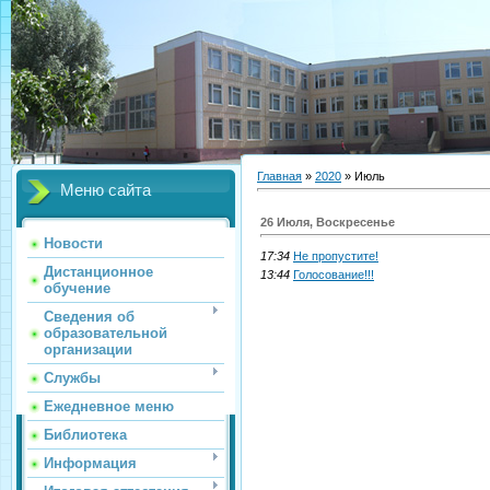
Главная
»
2020
»
Июль
Меню сайта
26 Июля, Воскресенье
Новости
17:34
Не пропустите!
Дистанционное
13:44
Голосование!!!
обучение
Сведения об
образовательной
организации
Службы
Ежедневное меню
Библиотека
Информация