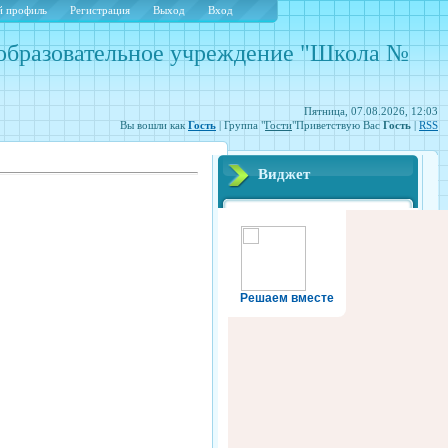
 профиль
Регистрация
Выход
Вход
образовательное учреждение "Школа №
Пятница, 07.08.2026, 12:03
Вы вошли как
Гость
| Группа "
Гости
"Приветствую Вас
Гость
|
RSS
Виджет
Решаем вместе