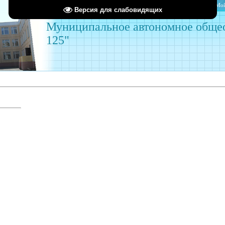
Главная
Мой
Версия для слабовидящих
Муниципальное автономное обще
125"