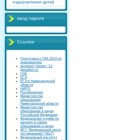
оздоровления детей
ввод пароля
Ссылки
Подготовка к ГИА 2014 по
информатике
интернет-проект "12
Декабря.ru"
ГИА
ЕГЭ
ЕГЭ в Нижегородской
области
НИРО
Рособрнадзор
Министерство
образования
Нижегородской области
Министерство
образования и науки
Российской Федерации
Федеральная служба по
надзору в сфере
образования и науки
ФГУ "Федеральный центр
тестирования" (ФЦТ)
Федеральный институт