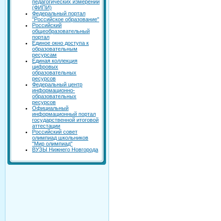
педагогических измерений
(ФИПИ)
Федеральный портал
"Российское образование"
Российский
общеобразовательный
портал
Единое окно доступа к
образовательным
ресурсам
Единая коллекция
цифровых
образовательных
ресурсов
Федеральный центр
информационно-
образовательных
ресурсов
Официальный
информационный портал
государственной итоговой
аттестации
Российский совет
олимпиад школьников
"Мир олимпиад"
ВУЗЫ Нижнего Новгорода