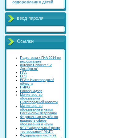
оздоровления детей
ввод пароля
Ссылки
Подготовка к ГИА 2014 по
информатике
интернет-проект "12
Декабря.ru"
ГИА
ЕГЭ
ЕГЭ в Нижегородской
области
НИРО
Рособрнадзор
Министерство
образования
Нижегородской области
Министерство
образования и науки
Российской Федерации
Федеральная служба по
надзору в сфере
образования и науки
ФГУ "Федеральный центр
тестирования" (ФЦТ)
Федеральный институт