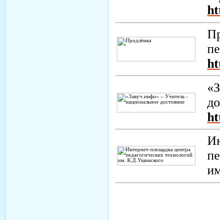
ht
Пр
пе
ht
«З
до
ht
Ин
пе
и