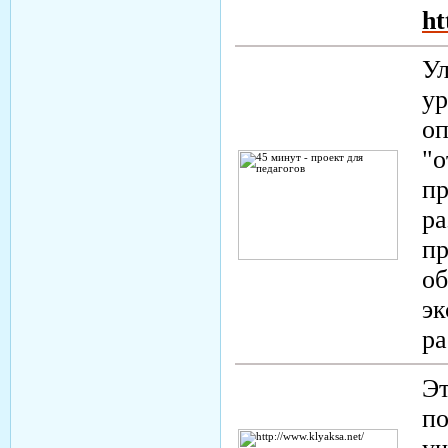
ht
Ул
ур
оп
"о
пр
ра
пр
об
эк
р
Эт
по