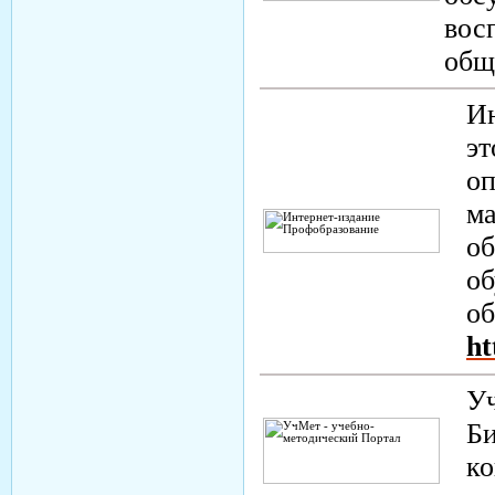
вос
общ
Ин
эт
оп
ма
об
об
об
ht
Уч
Би
ко