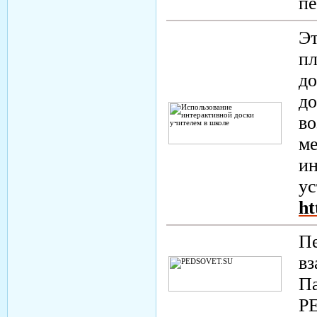
пе
Эт
пл
до
до
во
ме
ин
ус
ht
Пе
в
П
P