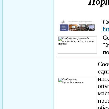
Порт
С
ht
Со
"
п
Соо
еди
инт
опы
мас
про
обс