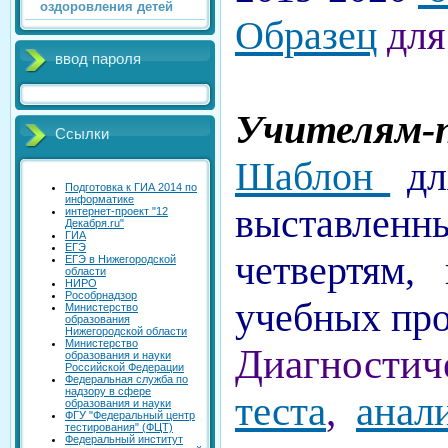
оздоровления детей
Образец
для
ввод пароля
Учителям-
Ссылки
Шаблон
дл
Подготовка к ГИА 2014 по
информатике
выставле
интернет-проект "12
Декабря.ru"
ГИА
ЕГЭ
четвертям,
ЕГЭ в Нижегородской
области
НИРО
Рособрнадзор
учебных пр
Министерство
образования
Нижегородской области
Министерство
Диагностич
образования и науки
Российской Федерации
Федеральная служба по
надзору в сфере
теста
,
анал
образования и науки
ФГУ "Федеральный центр
тестирования" (ФЦТ)
Федеральный институт