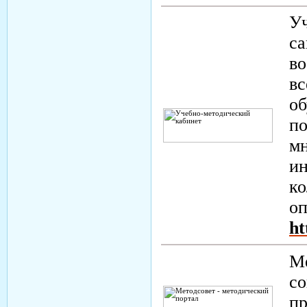
Уч
са
во
вс
об
по
мн
ин
ко
оп
ht
Ме
со
пр