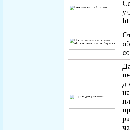
Со
уч
ht
От
об
с
Да
пе
до
на
пл
пр
ра
ча