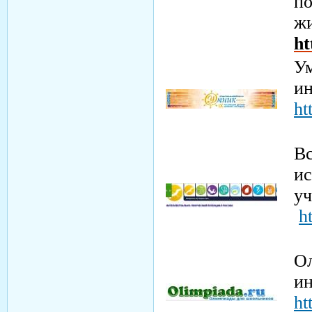
по
ж
ht
Ум
ин
ht
Вс
ис
у
h
О
и
ht