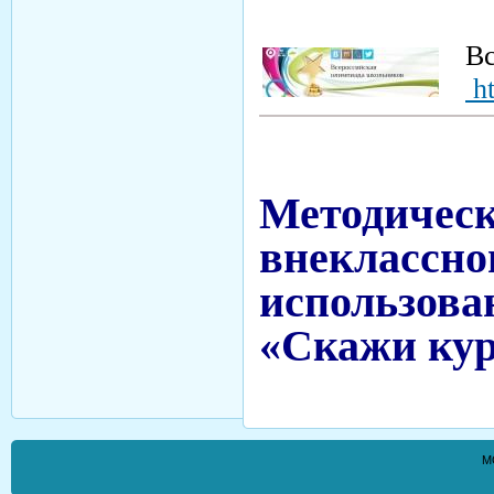
Вс
h
Методич
внекласс
использова
«Скажи кур
М