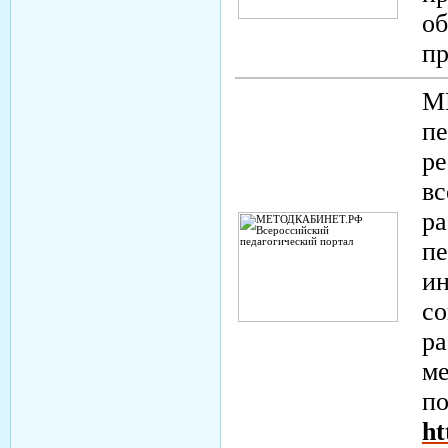
об
п
М
пе
ре
вс
ра
пе
и
со
ра
ме
по
ht