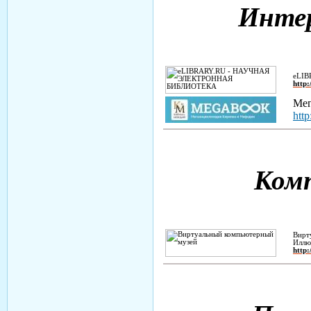
Интер
eLI
http:
Мег
htt
Ком
Вирт
Иллю
http