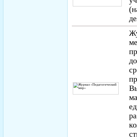
уч
(н
д
Жу
ме
пр
до
ср
пр
Вы
ма
ед
ра
ко
ст