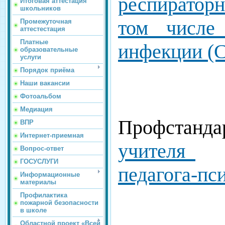
респираторн
Итоговая аттестация
школьников
том числе
Промежуточная
аттестестация
Платные
инфекции (
образовательные
услуги
Порядок приёма
Наши вакансии
Фотоальбом
Медиация
Профстанда
ВПР
Интернет-приемная
учителя
Вопрос-ответ
ГОСУСЛУГИ
педагога-пс
Информационные
материалы
Профилактика
пожарной безопасности
в школе
Областной проект «Всей