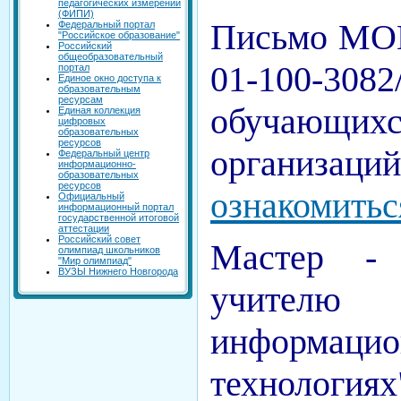
педагогических измерений
(ФИПИ)
Письмо МОН
Федеральный портал
"Российское образование"
Российский
общеобразовательный
01-100-308
портал
Единое окно доступа к
образовательным
ресурсам
обучающихс
Единая коллекция
цифровых
образовательных
ресурсов
организаци
Федеральный центр
информационно-
образовательных
ресурсов
ознакомитьс
Официальный
информационный портал
государственной итоговой
аттестации
Российский совет
Мастер -
олимпиад школьников
"Мир олимпиад"
ВУЗЫ Нижнего Новгорода
учителю
информаци
технологиях