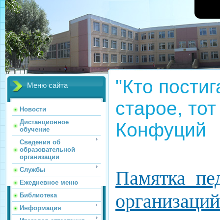
"Кто постиг
Меню сайта
старое, то
Новости
Дистанционное
Конфуций
обучение
Сведения об
образовательной
организации
Службы
Памятка пе
Ежедневное меню
организаций
Библиотека
Информация