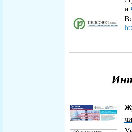
и
Вс
ht
Инт
Ж
ч
Уч