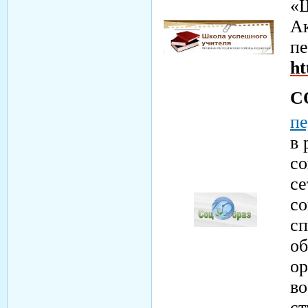
«Ш
Ак
пе
ht
С
пе
в 
со
се
со
сп
об
ор
во
с