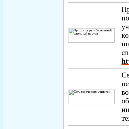
Пр
по
уч
ко
шк
св
ht
Се
пе
во
о
и
т