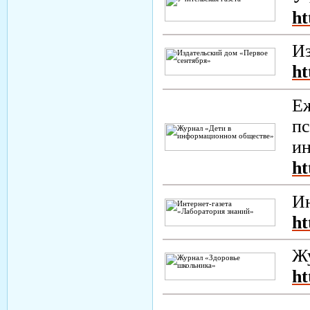
ht
Из
ht
Еж
пс
и
ht
Ин
ht
Жу
ht