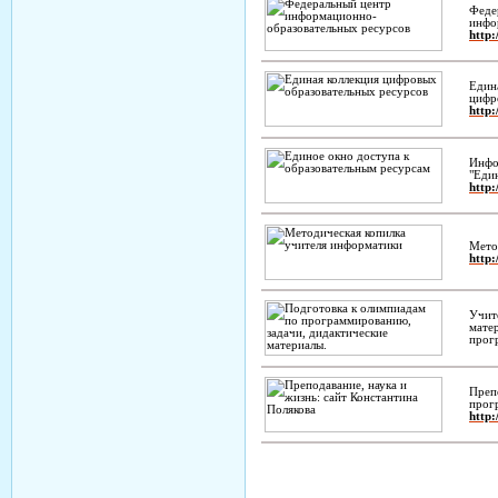
Феде
инфо
http:
Един
цифр
http:
Инфо
"Еди
http:
Мето
http:
Учит
мате
прог
Преп
прог
http: