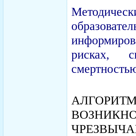
Методичес
образоват
информир
рисках, 
смертность
АЛГОРИТМ
ВОЗНИКН
ЧРЕЗВЫЧ