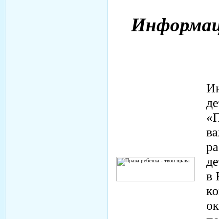
Информаци
Ин
де
«П
в
ра
де
в 
ко
ок