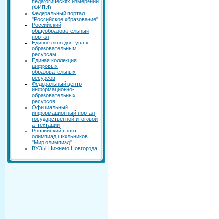
педагогических измерений
(ФИПИ)
Федеральный портал
"Российское образование"
Российский
общеобразовательный
портал
Единое окно доступа к
образовательным
ресурсам
Единая коллекция
цифровых
образовательных
ресурсов
Федеральный центр
информационно-
образовательных
ресурсов
Официальный
информационный портал
государственной итоговой
аттестации
Российский совет
олимпиад школьников
"Мир олимпиад"
ВУЗЫ Нижнего Новгорода