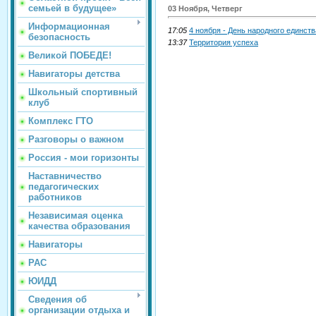
семьей в будущее»
03 Ноября, Четверг
Информационная
17:05
4 ноября - День народного единств
безопасность
13:37
Территория успеха
Великой ПОБЕДЕ!
Навигаторы детства
Школьный спортивный
клуб
Комплекс ГТО
Разговоры о важном
Россия - мои горизонты
Наставничество
педагогических
работников
Независимая оценка
качества образования
Навигаторы
РАС
ЮИДД
Сведения об
организации отдыха и