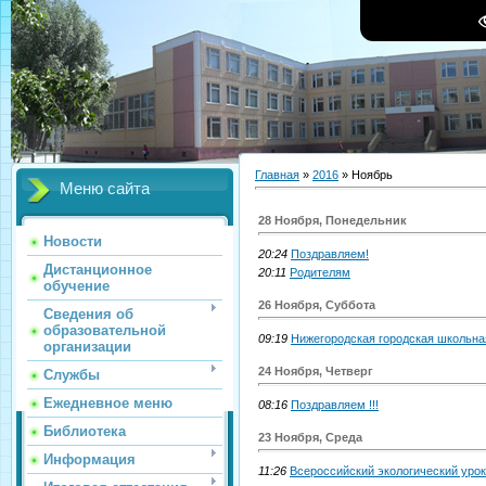
Главная
»
2016
»
Ноябрь
Меню сайта
28 Ноября, Понедельник
Новости
20:24
Поздравляем!
Дистанционное
20:11
Родителям
обучение
26 Ноября, Суббота
Сведения об
образовательной
09:19
Нижегородская городская школьна
организации
24 Ноября, Четверг
Службы
Ежедневное меню
08:16
Поздравляем !!!
Библиотека
23 Ноября, Среда
Информация
11:26
Всероссийский экологический урок