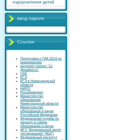
оздоровления детей
ввод пароля
Ссылки
Подготовка к ГИА 2014 по
информатике
интернет-проект "12
Декабря.ru"
ГИА
ЕГЭ
ЕГЭ в Нижегородской
области
НИРО
Рособрнадзор
Министерство
образования
Нижегородской области
Министерство
образования и науки
Российской Федерации
Федеральная служба по
надзору в сфере
образования и науки
ФГУ "Федеральный центр
тестирования" (ФЦТ)
Федеральный институт