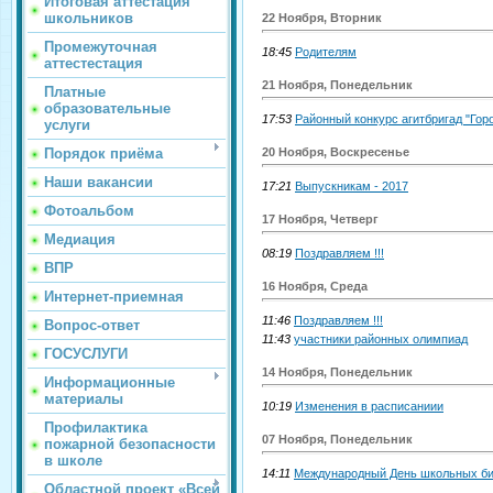
Итоговая аттестация
школьников
22 Ноября, Вторник
Промежуточная
18:45
Родителям
аттестестация
21 Ноября, Понедельник
Платные
образовательные
17:53
Районный конкурс агитбригад "Горо
услуги
20 Ноября, Воскресенье
Порядок приёма
Наши вакансии
17:21
Выпускникам - 2017
Фотоальбом
17 Ноября, Четверг
Медиация
08:19
Поздравляем !!!
ВПР
16 Ноября, Среда
Интернет-приемная
11:46
Поздравляем !!!
Вопрос-ответ
11:43
участники районных олимпиад
ГОСУСЛУГИ
14 Ноября, Понедельник
Информационные
материалы
10:19
Изменения в расписаниии
Профилактика
07 Ноября, Понедельник
пожарной безопасности
в школе
14:11
Международный День школьных би
Областной проект «Всей