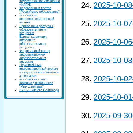
педагогических измерений
2025-10-08
(ФИПИ)
Федеральный портал
"Российское образование"
Российский
общеобразовательный
2025-10-07
портал
Единое окно доступа к
образовательным
ресурсам
Единая коллекция
2025-10-06
цифровых
образовательных
ресурсов
Федеральный центр
информационно-
2025-10-03
образовательных
ресурсов
Официальный
информационный портал
государственной итоговой
аттестации
2025-10-02
Российский совет
олимпиад школьников
"Мир олимпиад"
ВУЗЫ Нижнего Новгорода
2025-10-01
2025-09-30